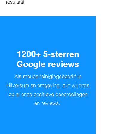
resultaat.
1200+ 5-sterren
G
oogle reviews
Als meubelreinigingsbedrijf in
Hilversum en omgeving, zijn wij trots
op al onze positieve beoordelingen
en reviews.