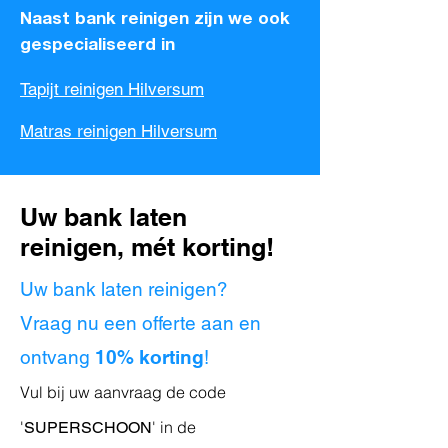
Naast bank reinigen zijn we ook
gespecialiseerd in
Tapijt reinigen Hilversum
Matras reinigen Hilversum
Uw bank laten
reinigen, mét korting!
Uw bank laten reinigen?
Vraag nu een offerte aan en
ontvang
10% korting
!
Vul bij uw aanvraag de code
'
' in de
SUPERSCHOON