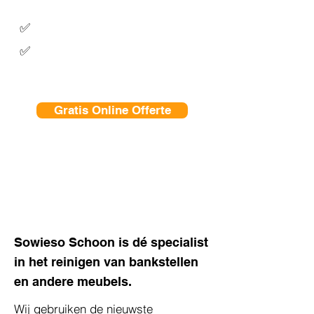
van heel Nederland!
Geen voorrijkosten in
Hilversum
✅
Altijd een vaste transparante prijs,
✅
geen verrassingen achteraf
Gratis Online Offerte
035 203 3169
Sowieso Schoon is dé specialist
in het reinigen van bankstellen
en andere meubels.
Wij gebruiken de nieuwste