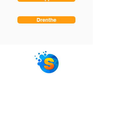
Drenthe
Werkzaam in bijna
heel Nederland
Groningen
Gelderland
Friesland
Utrecht
Drenthe
Noord-Holland
Overijsel
Zuid-Holland