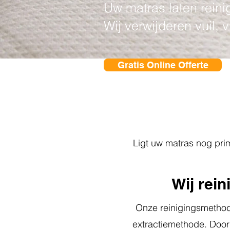
Uw matras laten rein
Wij verwijderen vuil, 
Gratis Online Offerte
Ligt uw matras nog prim
Wij rei
Onze reinigingsmethode
extractiemethode. Door