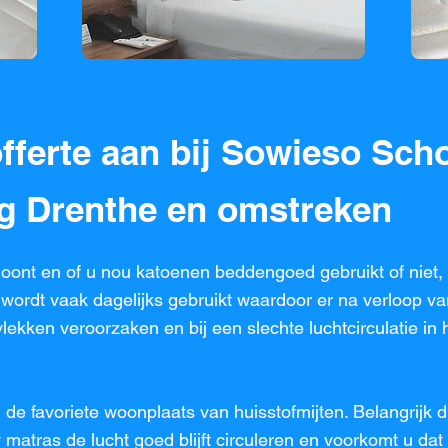
fferte aan bij Sowieso Sch
ng Drenthe en omstreken
oont en of u nou katoenen beddengoed gebruikt of niet,
 wordt vaak dagelijks gebruikt waardoor er na verloop van
lekken veroorzaken en bij een slechte luchtcirculatie i
 de favoriete woonplaats van huisstofmijten. Belangrijk 
w matras de lucht goed blijft circuleren en voorkomt u da