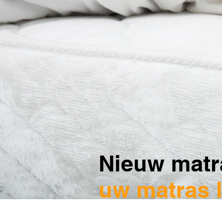
Nieuw matr
uw
matras 