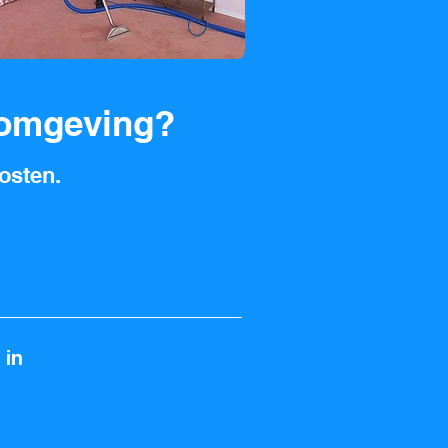
 omgeving?
osten.
 in