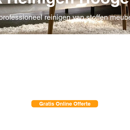
 professioneel reinigen van stoffen meube
denheidsgarantie
 sterren beoordelingen van heel Nederland!
jkosten in
Hoogeveen
vaste transparante prijs, geen verrassingen acht
Gratis Online Offerte
0528 204 033