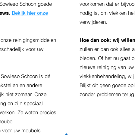
ft Sowieso Schoon goede
voorkomen dat er bijvoo
.
nodig is, om vlekken he
iews
Bekijk hier onze
verwijderen.
: onze reinigingsmiddelen
Hoe dan ook:
wij wille
nschadelijk voor uw
zullen er dan ook alles 
bieden. Of het nu gaat 
nieuwe reiniging van uw
: Sowieso Schoon is dé
vlekkenbehandeling, wij 
nkstellen en andere
Blijkt dit geen goede op
ijk niet zomaar. Onze
zonder problemen terug
g en zijn speciaal
 werken. Ze weten precies
meubel-
jn voor uw meubels.