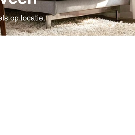
ls op locatie.
eraf