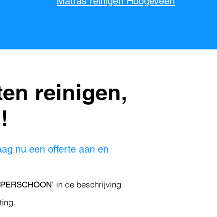
Matras reinigen Hoogeveen
en reinigen,
!
aag nu een offerte aan en
' in de beschrijving
UPERSCHOON
ting.