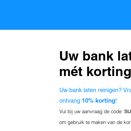
Uw bank lat
mét korting
Uw bank laten reinigen? Vr
ontvang
10% korting
!
Vul bij uw aanvraag de code '
S
om gebruik te maken van de kor