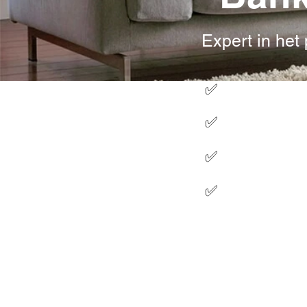
Expert in het
✅
100% Tevre
✅
De beste 5
✅
Geen voorri
✅
Altijd een 