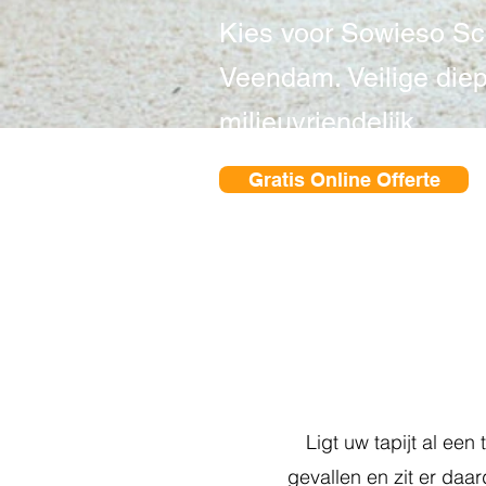
Kies voor Sowieso Sch
Veendam. Veilige diep
milieuvriendelijk
Gratis Online Offerte
Ligt uw tapijt al een 
gevallen en zit er daard