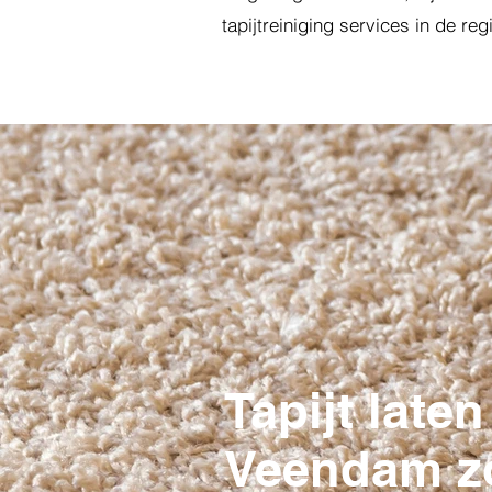
tapijtreiniging services in de reg
Tapijt laten
Veendam z