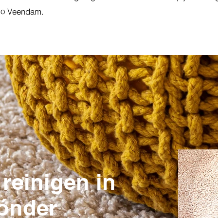
io
Veendam.
 reinigen in
ónder