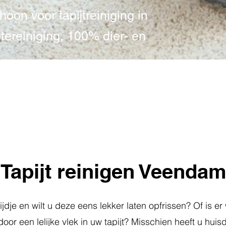
oon voor tapijtreiniging in
tereiniging, 100% dier- en
0598 204 025
Tapijt reinigen Veenda
tijdje en wilt u deze eens lekker laten opfrissen? Of is er
oor een lelijke vlek in uw tapijt? Misschien heeft u huisd