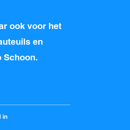
aar ook voor het
auteuils en
o Schoon.
 in