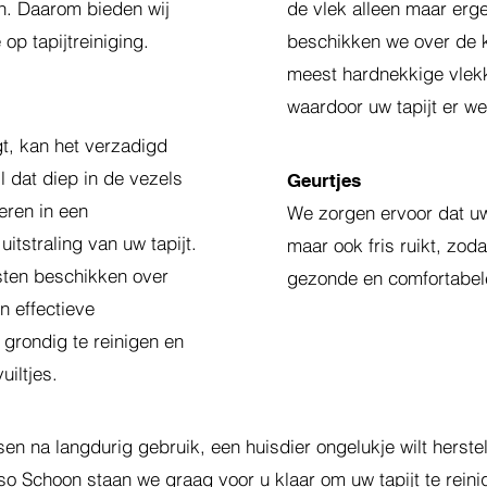
n. Daarom bieden wij
de vlek alleen maar erg
p tapijtreiniging.
beschikken we over de k
meest hardnekkige vlekk
waardoor uw tapijt er wee
igt, kan het verzadigd
l dat diep in de vezels
Geurtjes
eren in een
We zorgen ervoor dat uw 
tstraling van uw tapijt.
maar ook fris ruikt, zod
sten beschikken over
gezonde en comfortabel
n effectieve
 grondig te reinigen en
uiltjes.
issen na langdurig gebruik, een huisdier ongelukje wilt hers
eso Schoon staan we graag voor u klaar om uw tapijt te rei