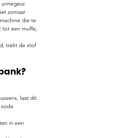
urinegeur. 
niet zomaar
rmachine die te 
t tot een muffe, 
d, trekt de stof 
 bank?
ssens, laat dit 
 soda 
ten in een 