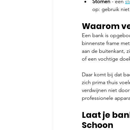
Stomen 
- een 
s
op: gebruik nie
Waarom ver
Een bank is opgebou
binnenste frame met 
aan de buitenkant, zi
of een vochtige doek
Daar komt bij dat ba
zich prima thuis voe
verdwijnen niet door
professionele appar
Laat je ban
Schoon