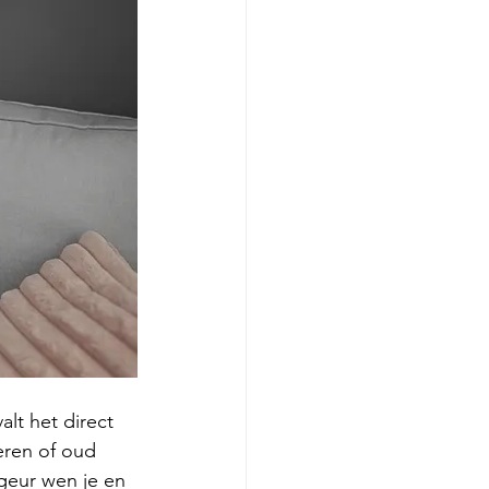
alt het direct 
eren of oud 
 geur wen je en 