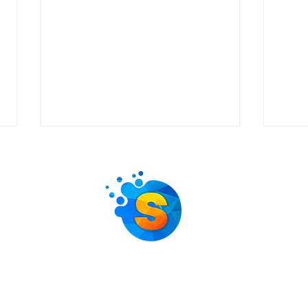
Wat kost tapijt laten
Pro
reinigen? Dit bepaalt de
tapi
Diensten
Contactgegevens
prijs
doen