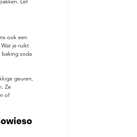
pakken. Let 
oms ook een 
Wat je ruikt 
r, baking soda 
kkige geuren, 
. Ze 
n of 
Sowieso 