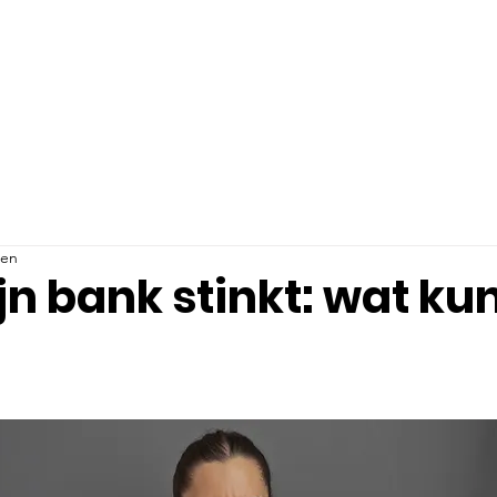
Home
Particulier
zen
jn bank stinkt: wat kun