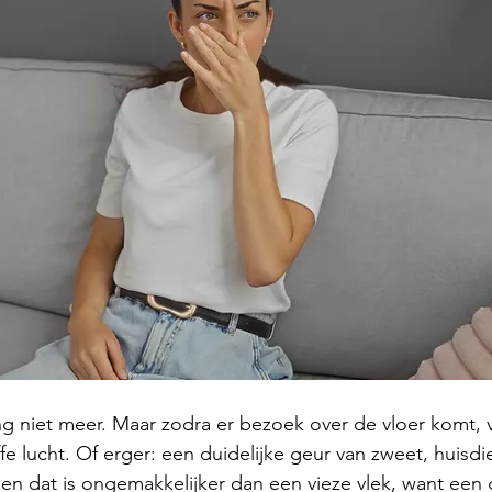
lang niet meer. Maar zodra er bezoek over de vloer komt, v
e lucht. Of erger: een duidelijke geur van zweet, huisdi
, en dat is ongemakkelijker dan een vieze vlek, want een