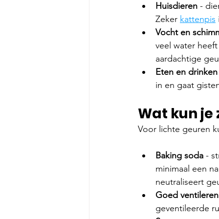
Huisdieren 
- di
Zeker 
kattenpis
Vocht en schimm
veel water heeft
aardachtige geu
Eten en drinken
in en gaat giste
Wat kun je
Voor lichte geuren k
Baking soda
 - s
minimaal een na
neutraliseert ge
Goed ventileren
geventileerde ru