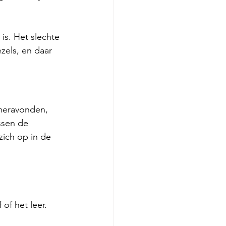
s. Het slechte 
zels, en daar 
meravonden, 
ssen de 
 zich op in de 
 of het leer. 