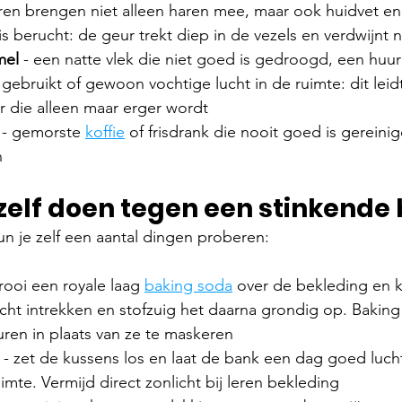
eren brengen niet alleen haren mee, maar ook huidvet en 
 is berucht: de geur trekt diep in de vezels en verdwijnt 
el 
- een natte vlek die niet goed is gedroogd, een huu
 gebruikt of gewoon vochtige lucht in de ruimte: dit leid
r die alleen maar erger wordt
 - gemorste 
koffie
 of frisdrank die nooit goed is gereinig
n
 zelf doen tegen een stinkende
un je zelf een aantal dingen proberen:
trooi een royale laag 
baking soda
 over de bekleding en ku
cht intrekken en stofzuig het daarna grondig op. Baking
uren in plaats van ze te maskeren
 - zet de kussens los en laat de bank een dag goed luch
imte. Vermijd direct zonlicht bij leren bekleding